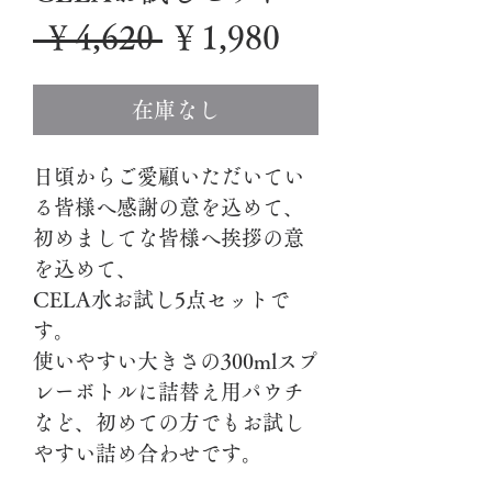
通
セ
 ￥4,620 
￥1,980
常
ー
在庫なし
価
ル
格
価
日頃からご愛顧いただいてい
格
る皆様へ感謝の意を込めて、
初めましてな皆様へ挨拶の意
を込めて、
CELA水お試し5点セットで
す。
使いやすい大きさの300mlスプ
レーボトルに詰替え用パウチ
など、初めての方でもお試し
やすい詰め合わせです。