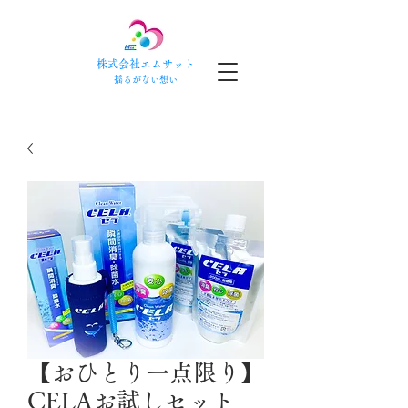
株式会社エムサット
​揺るがない想い
【おひとり一点限り】
CELAお試しセット