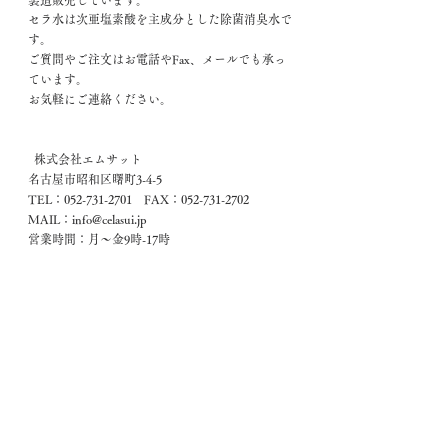
製造販売しています。
セラ水は次亜塩素酸を主成分とした除菌消臭水で
す。
ご質問やご注文はお電話やFax、メールでも承っ
ています。
お気軽にご連絡ください。
  株式会社エムサット
名古屋市昭和区曙町3-4-5
TEL：052-731-2701　FAX：052-731-2702
MAIL：info@celasui.jp
営業時間：月～金9時-17時
すべて表示
最新記事