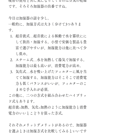
暖房の使用と共に気になってくるのは空気の乾燥
です。そろそろ加湿器の出番ですね。
今日は加湿器の話を少し。
一般的に、加湿方式は大きく分けて3つありま
す。
超音波式…超音波による振動で水を霧状にに
して放出・加湿する。小型で安価な製品も豊
富で選びやすいが、加湿能力は他に比べて少
し低め。
スチーム式…水を加熱して湯気で加湿する。
加湿能力は最も高いが、消費電力が高め。
気化式…水を吸い上げたフィルターに風を当
てて加湿する。加湿能力はそこそこで消費電
力も低くバランスがいいが、フィルターのこ
まめな手入れが必須。
この他に、二つの方式を組み合わせたハイブリッ
ド式もあります。
超音波+加熱、気化+加熱のように加湿能力と消費
電力のいいとこどりを狙った方式。
それぞれメリットデメリットがあるので、加湿器
を選ぶときは加湿方式を比較してみるといいです