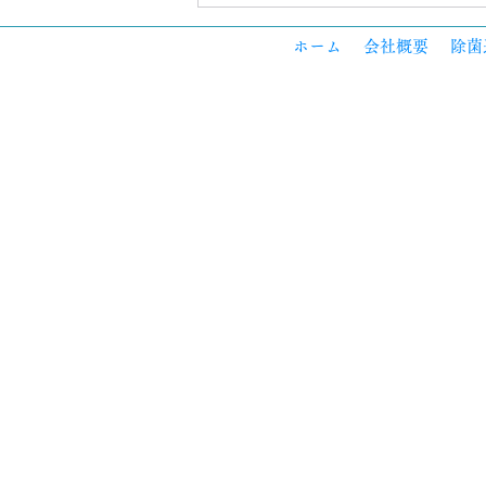
🌿 夏のニオイ対策、まず見直
したい3つの場所
ホーム
会社概要
除菌