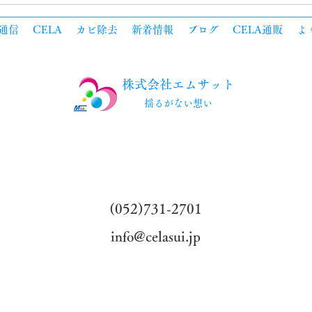
通信
CELA
カビ除去
新着情報
ブログ
CELA通販
よ
株式会社エムサット
​揺るがない想い
​(052)731-2701
info@celasui.jp