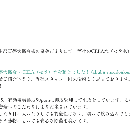
中部盲導犬協会様の協会だよりにて、弊社のCELA水（セラ水
 » CELA（セラ）水を頂きました！ (chubu-moudouken.
でご紹介下さり、弊社スタッフ一同大変嬉しく思っております
！
±0.05、有効塩素濃度50ppmに濃度管理して生成をしています
安全へのこだわりにより設定されています。
したり目に入ったりしても刺激性はなく、誤って飲み込んでし
ろん動物にとっても安心な除菌消臭水です。