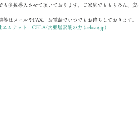
でも多数導入させて頂いております。ご家庭でももちろん、安
談等はメールやFAX、お電話でいつでもお待ちしております。
ムサット―CELA/次亜塩素酸の力 (celasui.jp)