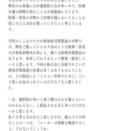
る方は多くいらっしゃるのかなと感じました。
弊社のお客様には介護関係の方が多いので、医療
介護の情報を得ることは大変勉強になります。
除菌・消臭の分野から医療介護においてもっとお
役に立てる方法を探っていきたいと考えていま
す。
当然のことなのですが感染症対策関連の分野で
は、弊社で扱っているセラ水のような除菌・消臭
の次亜塩素酸水以外にも、様々な除菌対策製品が
あります。各社こだわりをもって開発・販売して
いると思います。今回の展示会に出展されていた
感染対策関連の企業は多くはありませんでした
が、どの製品にも「よりよい世界のために」とい
う思いが込められているのだろうなと感じまし
た。
一方、選択肢が多いと使う側はどれを選んでいい
のかわからない、と混乱される方も多いのではな
いかと思います。
色々な考え方があると思いますが、選ぶ上で大切
なことの一つは、「メーカーの情報を確認するこ
と」ではないでしょうか。