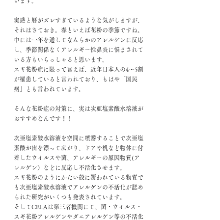
います。
実感と暦がズレすぎているような気がしますが、
それはさておき。春といえば花粉の季節ですね。
中には一年を通してなんらかのアレルゲンに反応
し、季節関係なくアレルギー性鼻炎に悩まされて
いる方もいらっしゃると思います。
スギ花粉症に限って言えば、近年日本人の4～5割
が罹患していると言われており、もはや「国民
病」とも言われています。
そんな花粉症の対策に、実は次亜塩素酸水溶液が
おすすめなんです！！
次亜塩素酸水溶液を空間に噴霧することで次亜塩
素酸が宙を漂って広がり、ドアや机など物体に付
着したウイルスや菌、アレルギーの原因物質(ア
レルゲン）などに反応し不活化させます。
スギ花粉のようにかたい殻に覆われている物質で
も次亜塩素酸水溶液でアレルゲンの不活化が認め
られた研究がいくつも発表されています。
そしてCELAは第三者機関にて、菌・ウイルス・
スギ花粉アレルゲンやダニアレルゲン等の不活化