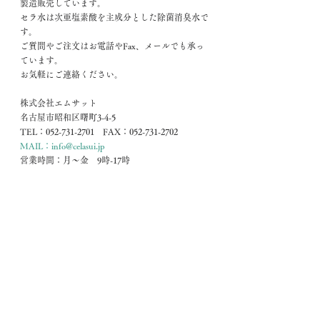
製造販売しています。
セラ水は次亜塩素酸を主成分とした除菌消臭水で
す。
ご質問やご注文はお電話やFax、メールでも承っ
ています。
お気軽にご連絡ください。
株式会社エムサット
名古屋市昭和区曙町3-4-5
TEL：052-731-2701　FAX：052-731-2702
MAIL：info@celasui.jp
営業時間：月～金　9時-17時
すべて表示
最新記事