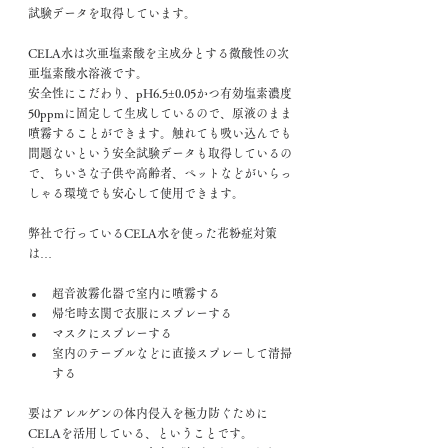
試験データを取得しています。
CELA水は次亜塩素酸を主成分とする微酸性の次
亜塩素酸水溶液です。
安全性にこだわり、pH6.5±0.05かつ有効塩素濃度
50ppmに固定して生成しているので、原液のまま
噴霧することができます。触れても吸い込んでも
問題ないという安全試験データも取得しているの
で、ちいさな子供や高齢者、ペットなどがいらっ
しゃる環境でも安心して使用できます。
弊社で行っているCELA水を使った花粉症対策
は…
超音波霧化器で室内に噴霧する
帰宅時玄関で衣服にスプレーする
マスクにスプレーする
室内のテーブルなどに直接スプレーして清掃
する
要はアレルゲンの体内侵入を極力防ぐために
CELAを活用している、ということです。