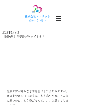
株式会社エムサット
​揺るがない想い
2024年2月6日
「国民病」の季節がやってきます
関東で雪が降るなど季節感はまだまだ冬ですが、
暦の上では2月4日が立春、もう春ですね。こんな
に寒いのに、もう春だなんて、、、と思ってしま