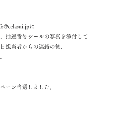
fo@celasui.jp
に
、抽選番号シールの写真を添付して
日担当者からの連絡の後、
。
ペーン当選しました。