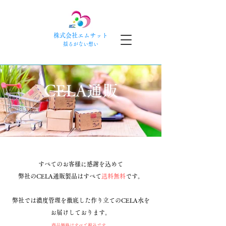
株式会社エムサット
​揺るがない想い
CELA通販
すべてのお客様に感謝を込めて
弊社のCELA通販製品はすべて
送料無料
です。
弊社では濃度管理を徹底した作り立てのCELA水を
お届けしております。
​商品価格はすべて税込です。