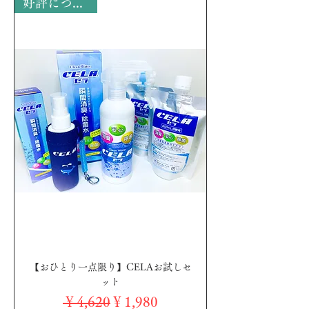
好評につき完売
【おひとり一点限り】CELAお試しセ
ット
通常価格
セール価格
￥4,620
￥1,980