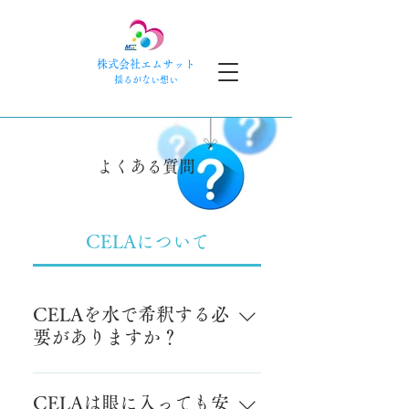
株式会社エムサット
​揺るがない想い
​よくある質問
CELAについて
CELAを水で希釈する必
要がありますか？
CELAは原液にてご使用くださ
い。希釈してしまうと十分な効果
CELAは眼に入っても安