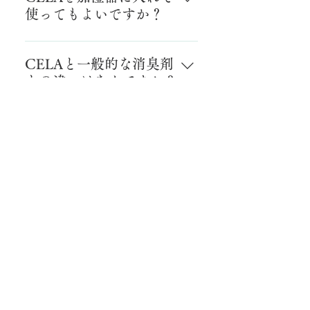
ますのでご注意下さい。また、革
ん。
使ってもよいですか？
製品や絹など水に弱い材質にもご
注意下さい。
塩素に対応した超音波霧化器を使
って噴霧することで空間除菌・消
CELAと一般的な消臭剤
臭に高い効果が得られますが、市
との違いはなんですか？
販の加湿器などを使用すると機器
が故障する場合がございます。そ
一般的な消臭剤はニオイの元を界
の場合の機器の保証はできません
面活性剤といわれる成分が包み込
CELAは何ヶ月くらい効
ので、使用の可否は機器のメーカ
むようにして閉じ込めますが、
果が持ちますか？
ーにお問い合わせください。
CELAはニオイの元と直接反応し
分解して消臭します。
CELAに含まれる次亜塩素酸とい
う成分は、紫外線や高温の影響で
CELAを廃棄する場合は
著しく分解しますが、冷暗所で保
どのようにすればよいで
管をすることで製造年月日より6ヶ
すか？
月後でも約80％の効果を保ちま
す。効果的にご使用していただく
CELAは有機物と反応すると水に
ために製造年月日より6ヶ月以内、
戻るため、そのまま下水道に排水
開封後3ヶ月以内でのご使用を推奨
することができます。