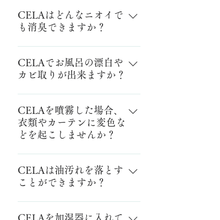
刺激臭はありません。
CELAはどんなニオイで
も消臭できますか？
汗臭や体臭、食べ物やタバコなど
の有機物に由来するニオイには反
CELAでお風呂の漂白や
応して消臭することができます。
カビ取りが出来ますか？
化粧品や殺虫剤等などの無機物由
来のニオイは消臭できません。
漂白やカビ取りは出来ません。但
し、カビの発生を抑制する効果が
CELAを噴霧した場合、
ございます。
衣類やカーテンに変色な
どを起こしませんか？
噴霧した際の変色作用はございま
せん。他にも靴やいす、ソファ
CELAは油汚れを落とす
ー、車のシートなどの布製品にお
ことができますか？
使いいただけますが、断続的また
は連続的な水滴などで布製品に接
CELAは家庭用中性洗剤のように
液する場合には変色の恐れがあり
油汚れを落とすことはできませ
CELAを加湿器に入れて