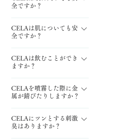
が得られない可能性があります。
全ですか？
眼刺激性試験において、無刺激性
を確認しております。
CELAは肌についても安
全ですか？
皮膚一次性試験において無刺激性
を確認しております。pH6.5±0.05
CELAは飲むことができ
という性質より、弱酸性の化粧水
ますか？
と同程度です。肌に傷等がある場
合は、注意してご使用ください。
急性経口毒性試験および全身吸入
暴露による急性毒性試験にて安全
CELAを噴霧した際に金
性を確認しておりますが、飲み物
属が錆びたりしますか？
ではありません。
鉄や銅などの金属に対しては水と
同等の腐食作用があります。精密
CELAにツンとする刺激
機器などの近くでのご使用はご遠
臭はありますか？
慮ください。