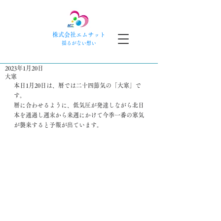
株式会社エムサット
​揺るがない想い
2023年1月20日
大寒
本日1月20日は、暦では二十四節気の「大寒」で
す。
暦に合わせるように、低気圧が発達しながら北日
本を通過し週末から来週にかけて今季一番の寒気
が襲来すると予報が出ています。