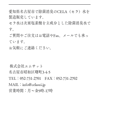
愛知県名古屋市で除菌消臭のCELA（セラ）水を
製造販売しています。
セラ水は次亜塩素酸を主成分とした除菌消臭水で
す。
ご質問やご注文はお電話やFax、メールでも承っ
ています。
お気軽にご連絡ください。
 株式会社エムサット
名古屋市昭和区曙町3-4-5
TEL：052-731-2701　FAX：052-731-2702
MAIL：info@celasui.jp
営業時間：月～金9時-17時
コメント
コメントを追加…