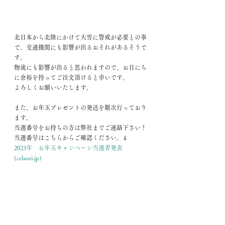
北日本から北陸にかけて大雪に警戒が必要との事
で、交通機関にも影響が出るおそれがあるそうで
す。
物流にも影響が出ると思われますので、お日にち
に余裕を持ってご注文頂けると幸いです。
よろしくお願いいたします。
また、お年玉プレゼントの発送を順次行っており
ます。
当選番号をお持ちの方は弊社までご連絡下さい！
当選番号はこちらからご確認ください。⇓
2023年　お年玉キャンペーン当選者発表 
(celasui.jp)