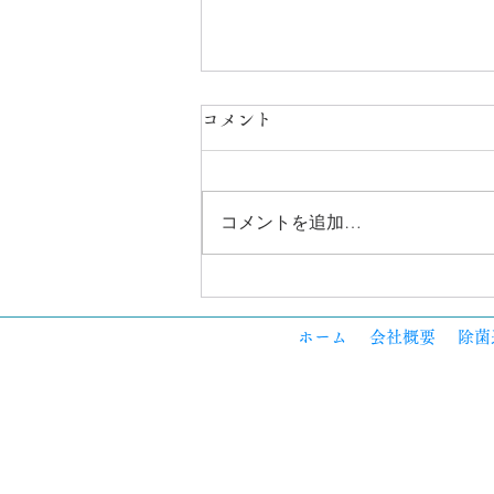
コメント
コメントを追加…
🌿 夏のニオイ対策、まず見直
したい3つの場所
ホーム
会社概要
除菌