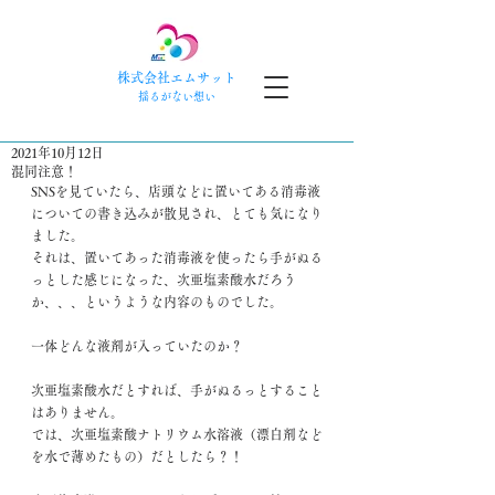
株式会社エムサット
​揺るがない想い
2021年10月12日
混同注意！
SNSを見ていたら、店頭などに置いてある消毒液
についての書き込みが散見され、とても気になり
ました。
それは、置いてあった消毒液を使ったら手がぬる
っとした感じになった、次亜塩素酸水だろう
か、、、というような内容のものでした。
一体どんな液剤が入っていたのか？
次亜塩素酸水だとすれば、手がぬるっとすること
はありません。
では、次亜塩素酸ナトリウム水溶液（漂白剤など
を水で薄めたもの）だとしたら？！