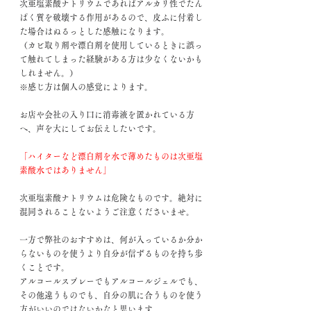
次亜塩素酸ナトリウムであればアルカリ性でたん
ぱく質を破壊する作用があるので、皮ふに付着し
た場合はぬるっとした感触になります。
（カビ取り剤や漂白剤を使用しているときに誤っ
て触れてしまった経験がある方は少なくないかも
しれません。）
※感じ方は個人の感覚によります。
お店や会社の入り口に消毒液を置かれている方
へ、声を大にしてお伝えしたいです。
「ハイターなど漂白剤を水で薄めたものは次亜塩
素酸水ではありません」
次亜塩素酸ナトリウムは危険なものです。絶対に
混同されることないようご注意くださいませ。
一方で弊社のおすすめは、何が入っているか分か
らないものを使うより自分が信ずるものを持ち歩
くことです。
アルコールスプレーでもアルコールジェルでも、
その他違うものでも、自分の肌に合うものを使う
方がいいのではないかなと思います。