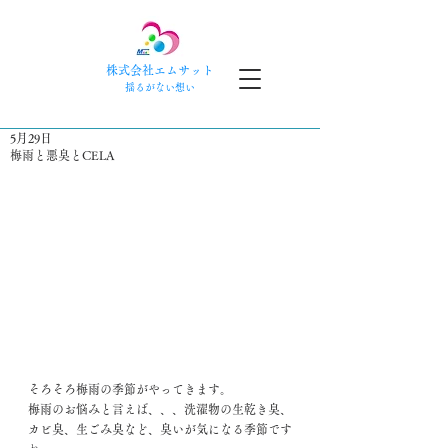
株式会社エムサット
​揺るがない想い
5月29日
梅雨と悪臭とCELA
そろそろ梅雨の季節がやってきます。
梅雨のお悩みと言えば、、、洗濯物の生乾き臭、
カビ臭、生ごみ臭など、臭いが気になる季節です