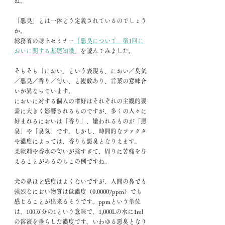
ね。
「悪臭」とは一体どう定義されている
のでしょう
か。
総務省の誌上セミナー
「悪臭について　第1回に
おいに関する基礎知識」
を読んでみました。
そもそも「におい」という表現も、におい／臭気
／悪臭／香り／匂い、と複数あり、言葉の意味合
いが異なっています。
においに対する個人の嗜好はそれぞれの主観的要
素に大きく影響されるものですが、多くの人々に
好まれるにおいは「香り」、嫌われるものが「悪
臭」や「臭気」です。しかし、時間的なファクタ
や濃度によっては、香りも悪臭となりえます。
柔軟剤や香水の匂いが強すぎて、周りに苦痛を与
えることがあるのもこの例ですね。
犬の鼻ほど感度はよくないですが、人間の鼻でも
強烈なにおい物質は低濃度（0.00007ppm）でも
感じることが出来るそうです。ppmという単位
は、100万分の1という意味で、1,000Lの水に1ml
の溶液を垂らした濃度です。いわゆる悪臭となり