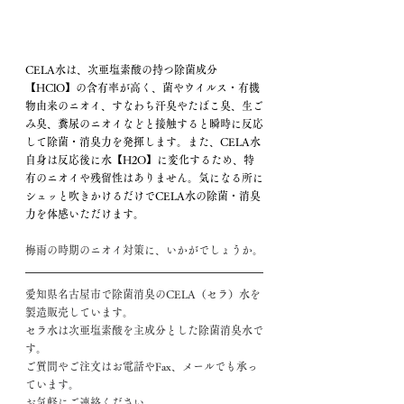
CELA水は、次亜塩素酸の持つ除菌成分
【HClO】の含有率が高く、菌やウイルス・有機
物由来のニオイ、すなわち汗臭やたばこ臭、生ご
み臭、糞尿のニオイなどと接触すると瞬時に反応
して除菌・消臭力を発揮します。​また、CELA水
自身は反応後に水【H2O】に変化するため、特
有のニオイや残留性はありません。気になる所に
シュッと吹きかけるだけで​CELA水の除菌・消臭
力を体感いただけます。
梅雨の時期のニオイ対策に、いかがでしょうか。
愛知県名古屋市で除菌消臭のCELA（セラ）水を
製造販売しています。
セラ水は次亜塩素酸を主成分とした除菌消臭水で
す。
ご質問やご注文はお電話やFax、メールでも承っ
ています。
お気軽にご連絡ください。