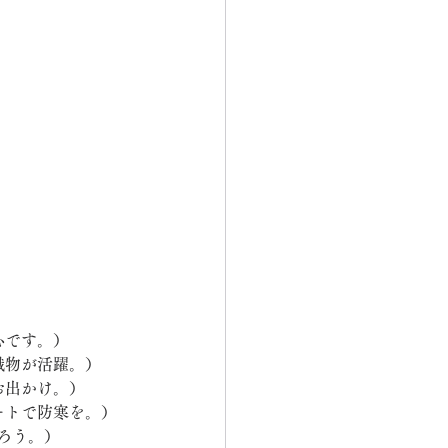
心です。）
織物が活躍。）
お出かけ。）
ートで防寒を。）
ろう。）