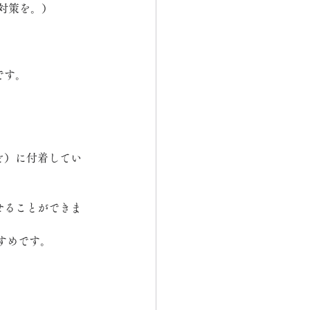
対策を。）
です。
ど）に付着してい
せることができま
すめです。