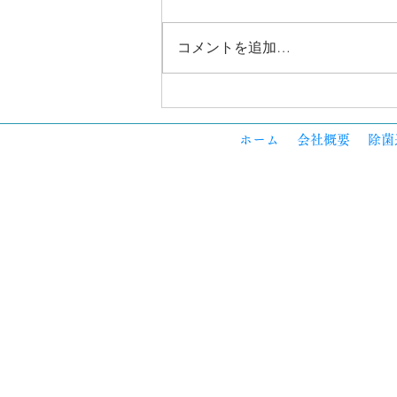
コメントを追加…
🌿 夏のニオイ対策、まず見直
したい3つの場所
ホーム
会社概要
除菌