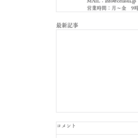
MAIL：info@celasui.jp
営業時間：月～金　9時
最新記事
コメント