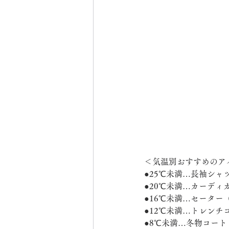
＜気温別おすすめのア
●25℃未満…長袖シ
●20℃未満…カーデ
●16℃未満…セータ
●12℃未満…トレン
●8℃未満…冬物コー