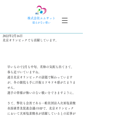
株式会社エムサット
​揺るがない想い
2022年2月16日
北京オリンピックでも活躍しています。
早いもので2月も中旬。花粉の気配も出てきて、
春も近づいていますね。
連日北京オリンピックの話題で賑わっています
が、冬の競技も手に汗握るドキドキ感がたまりま
せん。
選手の皆様が悔いのない戦いをできますように。
さて、弊社も会員である一般社団法人次亜塩素酸
水溶液普及促進会議のHPで、北京オリンピック
において次亜塩素酸水が活躍しているとの記事が