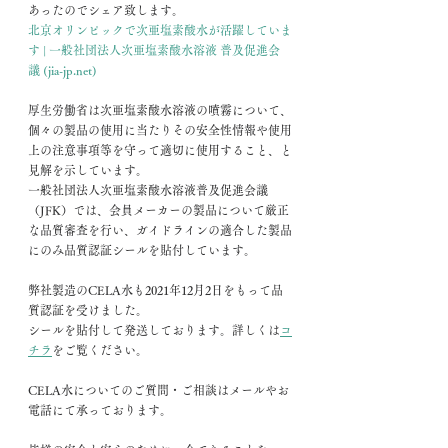
あったのでシェア致します。
北京オリンピックで次亜塩素酸水が活躍していま
す | 一般社団法人次亜塩素酸水溶液 普及促進会
議 (jia-jp.net)
厚生労働省は次亜塩素酸水溶液の噴霧について、
個々の製品の使用に当たりその安全性情報や使用
上の注意事項等を守って適切に使用すること、と
見解を示しています。
一般社団法人次亜塩素酸水溶液普及促進会議
（JFK）では、会員メーカーの製品について厳正
な品質審査を行い、ガイドラインの適合した製品
にのみ品質認証シールを貼付しています。
弊社製造のCELA水も2021年12月2日をもって品
質認証を受けました。
シールを貼付して発送しております。詳しくは
コ
チラ
をご覧ください。
CELA水についてのご質問・ご相談はメールやお
電話にて承っております。