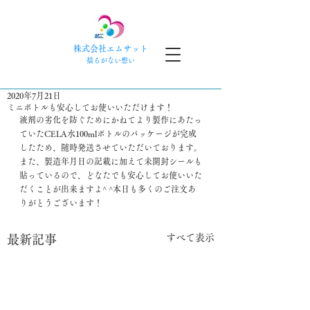
株式会社エムサット
​揺るがない想い
2020年7月21日
ミニボトルも安心してお使いいただけます！
液剤の劣化を防ぐためにかねてより製作にあたっ
ていたCELA水100mlボトルのパッケージが完成
したため、随時発送させていただいております。
また、製造年月日の記載に加えて未開封シールも
貼っているので、どなたでも安心してお使いいた
だくことが出来ますよ^ ^本日も多くのご注文あ
りがとうございます！
すべて表示
最新記事