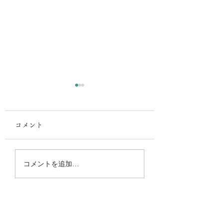
コメント
梅雨と悪臭とCELA
午年とともに走り
コメントを追加…
す、清らかな一年
じまり