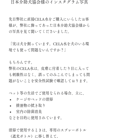
日本介助犬協会様のインスタグラム写真
先日弊社に直接CELA水をご購入にいらしたお客
様が、弊社に飾ってあった日本介助犬協会様から
の写真を見て聞いてくださいました。
「実は犬を飼っています。CELA水を犬のいる環
境でも使って問題ないんですか？」
もちろんです。
弊社のCELA水は、皮膚に付着したり目に入って
も刺激性はなく、誤ってのみこんでしまっても問
題がないことを安全性試験で確認しております。
ペット等の生活でご使用なられる場合、主に、
ケージやベッドの清掃
排泄物の拭き取り
室内の除菌消臭
などを目的に使用されています。
清掃で使用するときは、専用のスプレーボトル
（遮光ボトル）に移し替えて。