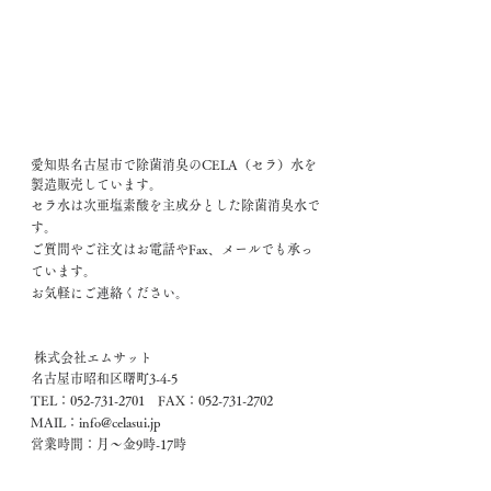
愛知県名古屋市で除菌消臭のCELA（セラ）水を
製造販売しています。
セラ水は次亜塩素酸を主成分とした除菌消臭水で
す。
ご質問やご注文はお電話やFax、メールでも承っ
ています。
お気軽にご連絡ください。
 株式会社エムサット
名古屋市昭和区曙町3-4-5
TEL：052-731-2701　FAX：052-731-2702
MAIL：info@celasui.jp
営業時間：月～金9時-17時