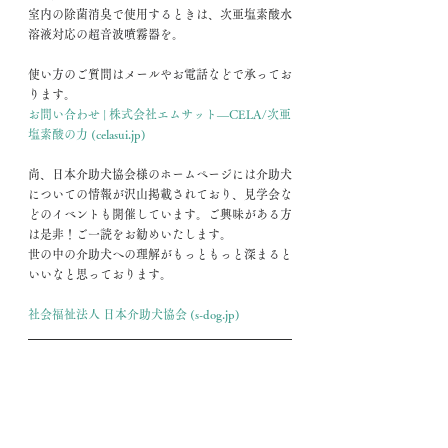
室内の除菌消臭で使用するときは、次亜塩素酸水
溶液対応の超音波噴霧器を。
使い方のご質問はメールやお電話などで承ってお
ります。
お問い合わせ | 株式会社エムサット―CELA/次亜
塩素酸の力 (celasui.jp)
尚、日本介助犬協会様のホームページには介助犬
についての情報が沢山掲載されており、見学会な
どのイベントも開催しています。ご興味がある方
は是非！ご一読をお勧めいたします。
世の中の介助犬への理解がもっともっと深まると
いいなと思っております。
社会福祉法人 日本介助犬協会 (s-dog.jp)