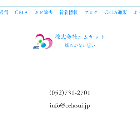
通信
CELA
カビ除去
新着情報
ブログ
CELA通販
よ
株式会社エムサット
​揺るがない想い
​(052)731-2701
info@celasui.jp