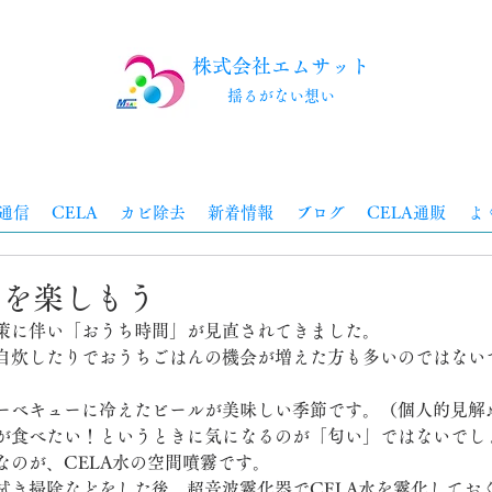
株式会社エムサット
​揺るがない想い
通信
CELA
カビ除去
新着情報
ブログ
CELA通販
よ
んを楽しもう
策に伴い「おうち時間」が見直されてきました。
自炊したりでおうちごはんの機会が増えた方も多いのではない
ーベキューに冷えたビールが美味しい季節です。（個人的見解
が食べたい！というときに気になるのが「匂い」ではないでし
なのが、CELA水の空間噴霧です。
拭き掃除などをした後、超音波霧化器でCELA水を霧化してお