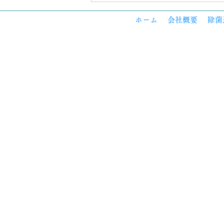
🌿 夏のニオイ対策、まず見直
したい3つの場所
ホーム
会社概要
除菌