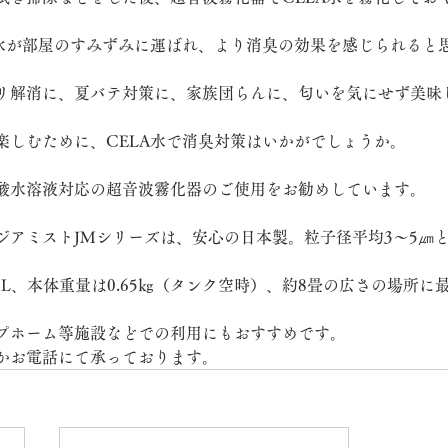
A水が部屋のすみずみに運ばれ、より消臭の効果を感じられると
リ解消に、夏バテ対策に、家族団らんに、匂いを気にせず美味
楽しむために、CELA水で消臭対策はいかがでしょうか。
酸水溶液対応の超音波霧化器のご使用をお勧めしています。
ジアミストJMシリーズは、安心の日本製。粒子径平均3～5㎛
ル１L、本体重量は0.65㎏（タンク空時）、約8畳の広さの場所に
プホーム等施設などでの利用にもおすすめです。
かお電話にて承っております。